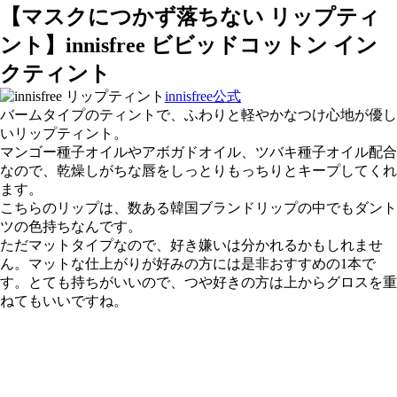
【マスクにつかず落ちない リップティ
ント】innisfree ビビッドコットン イン
クティント
innisfree公式
バームタイプ
のティントで、ふわりと軽やかなつけ心地が優し
い
リップティント
。
マンゴー種子オイルやアボガドオイル、ツバキ種子オイル配合
なので、乾燥しがちな唇をしっとりもっちりとキープしてくれ
ます。
こちらのリップは、数ある韓国ブランドリップの中でも
ダント
ツの色持ち
なんです。
ただマットタイプなので、好き嫌いは分かれるかもしれませ
ん。マットな仕上がりが好みの方には是非おすすめの1本で
す。とても持ちがいいので、つや好きの方は上からグロスを重
ねてもいいですね。