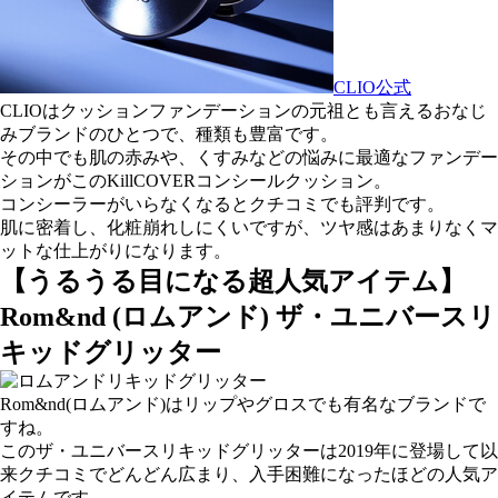
CLIO公式
CLIO
はクッションファンデーションの元祖とも言えるおなじ
みブランドのひとつで、種類も豊富です。
その中でも
肌の赤み
や、
くすみ
などの悩みに最適なファンデー
ションがこの
KillCOVERコンシールクッション
。
コンシーラーがいらなくなるとクチコミでも評判です。
肌に密着し、化粧崩れしにくいですが、ツヤ感はあまりなくマ
ットな仕上がりになります。
【うるうる目になる超人気アイテム】
Rom&nd (ロムアンド) ザ・ユニバースリ
キッドグリッター
Rom&nd(ロムアンド)
はリップやグロスでも有名なブランドで
すね。
この
ザ・ユニバースリキッドグリッター
は2019年に登場して以
来クチコミでどんどん広まり、入手困難になったほどの人気ア
イテムです。