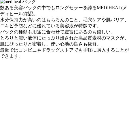
数ある美容パックの中でもロングセラーを誇る
MEDIHEAL(メ
ディヒール)
製品。
水分保持力が高い
のはもちろんのこと、
毛穴ケア
や
肌バリア
、
ニキビ予防
などに優れている美容液が特徴です。
パックの種類も用途に合わせて豊富にあるのも嬉しい。
とろりと濃い液体にたっぷり浸された高品質素材のマスクが、
肌にぴったりと密着し、使い心地の良さも抜群。
最近ではコンビニやドラッグストアでも手軽に購入することが
できます。