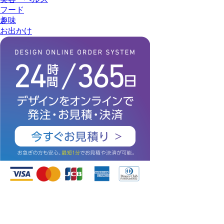
フード
趣味
お出かけ