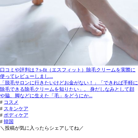
口コミや評判は？s-fit（エスフィット）除毛クリームを実際に
使ってレビューしまし...
「脱毛サロンに行きたいけどお金がない！」「できれば手軽に
除毛できる除毛クリームを知りたい」。 身だしなみとして顔
や脇、脚などに生えた「毛」をどうにか...
#
コスメ
#
スキンケア
#
ボディケア
#
韓国
＼投稿が気に入ったらシェアしてね／