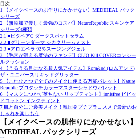
目次
1
【メイクベースの肌作りにかかせない】MEDIHEAL パック
シリーズ
2
【無添加で優しく最強のコスパ】NatureRepublic スキンケア
シリーズ3種類
2.1
■ビタペアC ダークスポットセラム
2.2
■グリーンダーマ シカクリームミスト
2.3
■アロエベラ 92％スージングジェル
3
【毛穴が消える魔法のファンデ】CLIO Kill COVERコンシー
ルクッション
4
【うるうる目になる超人気アイテム】Rom&nd (ロムアンド)
ザ・ユニバースリキッドグリッター
5
【これひとつで全てのメイクに使える万能パレット】Nature
Republic プロタッチカラーマスターシャドウパレット
6
【マスクにつかず落ちない リップティント】innisfree ビビッ
ドコットン インクティント
7
肌と自分にご褒美メイク！韓国発プチプラコスメで最新のお
しゃれを楽しもう
【メイクベースの肌作りにかかせない】
MEDIHEAL パックシリーズ