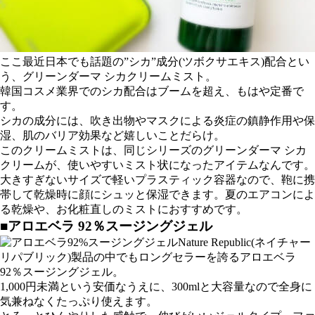
ここ最近日本でも話題の
”シカ”成分(ツボクサエキス)配合
とい
う、
グリーンダーマ シカクリームミスト
。
韓国コスメ業界でのシカ配合はブームを超え、もはや定番で
す。
シカの成分には、
吹き出物
やマスクによる
炎症の鎮静作用
や
保
湿、肌のバリア
効果など嬉しいことだらけ。
このクリームミストは、同じシリーズのグリーンダーマ シカ
クリームが、使いやすいミスト状になったアイテムなんです。
大きすぎないサイズで軽いプラスティック容器なので、鞄に携
帯して乾燥時に顔にシュッと保湿できます。夏のエアコンによ
る乾燥や、お化粧直しのミストにおすすめです。
■アロエベラ 92％スージングジェル
Nature Republic
(ネイチャー
リパブリック)製品の中でもロングセラーを誇る
アロエベラ
92％スージングジェル
。
1,000円未満という安価なうえに、300mlと大容量なので全身に
気兼ねなくたっぷり使えます。