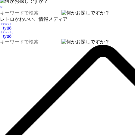
×
レトロかわいい、情報メディア
［テュット］
tyttö
［テュット］
tyttö