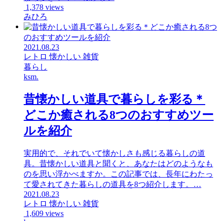
1,378 views
みひろ
2021.08.23
レトロ 懐かしい 雑貨
暮らし
ksm.
昔懐かしい道具で暮らしを彩る＊
どこか癒される8つのおすすめツー
ルを紹介
実用的で、それでいて懐かしさも感じる暮らしの道
具。昔懐かしい道具と聞くと、あなたはどのようなも
のを思い浮かべますか。この記事では、長年にわたっ
て愛されてきた暮らしの道具を8つ紹介します。…
2021.08.23
レトロ 懐かしい 雑貨
1,609 views