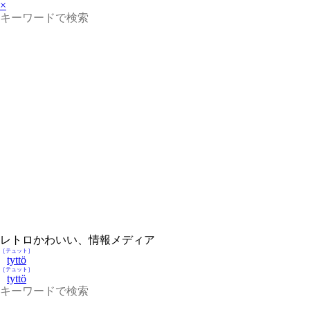
×
レトロかわいい、情報メディア
［テュット］
tyttö
［テュット］
tyttö