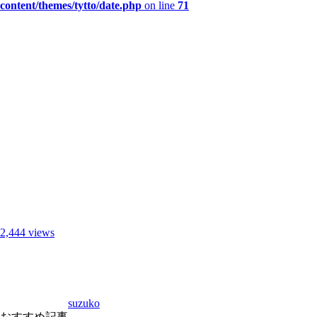
content/themes/tytto/date.php
on line
71
2,444 views
suzuko
おすすめ記事