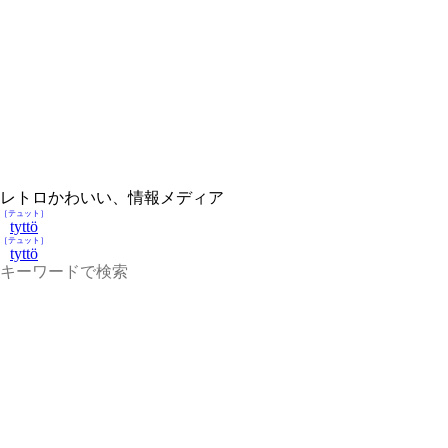
レトロかわいい、情報メディア
［テュット］
tyttö
［テュット］
tyttö