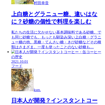
村田幸音
上白糖とグラニュー糖、違いはな
に？砂糖の個性で料理を楽しむ
私たちの生活に欠かせない基本調味料である砂糖。で
も同じ砂糖でも、もっとも馴染み深い上白糖・グラニ
ュー糖の他、黒糖・てんさい糖・きび砂糖などその種
類はさまざま。一度も使ったことのない砂糖も…
2021.10.01
フード
ksm.
日本人が開発？インスタントコー