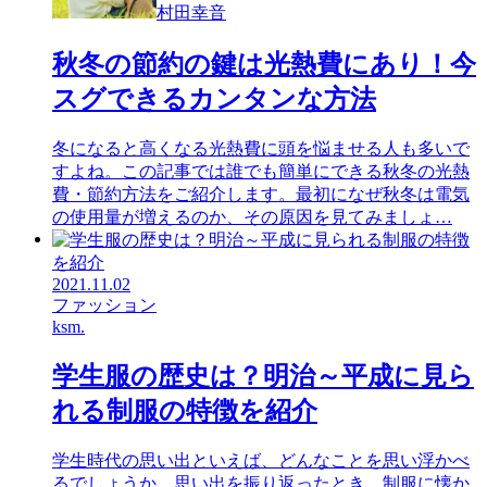
村田幸音
秋冬の節約の鍵は光熱費にあり！今
スグできるカンタンな方法
冬になると高くなる光熱費に頭を悩ませる人も多いで
すよね。この記事では誰でも簡単にできる秋冬の光熱
費・節約方法をご紹介します。最初になぜ秋冬は電気
の使用量が増えるのか、その原因を見てみましょ…
2021.11.02
ファッション
ksm.
学生服の歴史は？明治～平成に見ら
れる制服の特徴を紹介
学生時代の思い出といえば、どんなことを思い浮かべ
るでしょうか。思い出を振り返ったとき、制服に懐か