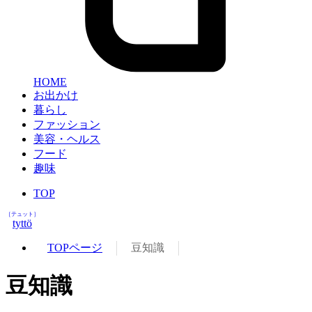
HOME
お出かけ
暮らし
ファッション
美容・ヘルス
フード
趣味
TOP
［テュット］
tyttö
TOPページ
豆知識
豆知識