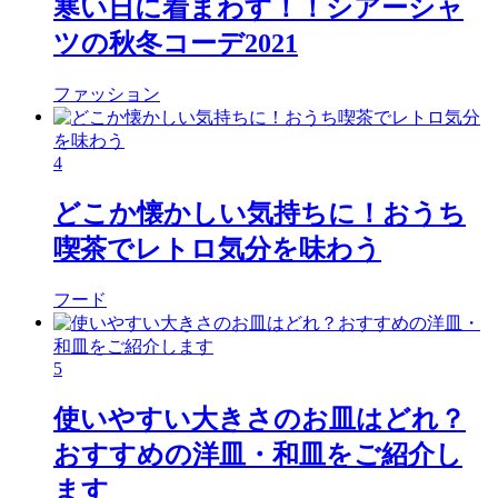
寒い日に着まわす！！シアーシャ
ツの秋冬コーデ2021
ファッション
4
どこか懐かしい気持ちに！おうち
喫茶でレトロ気分を味わう
フード
5
使いやすい大きさのお皿はどれ？
おすすめの洋皿・和皿をご紹介し
ます