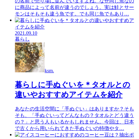
の名前で売り場に並んでいますよね。なぜ同じ魚なの
に商品によって名前が違うのでしょう。実は鮭とサー
モンはそもそも違う魚です。でも同じ魚でもあり…
2021.09.10
暮らし
ksm.
暮らしに手ぬぐいを＊タオルとの
違いやおすすめアイテムを紹介
あなたの生活空間に「手ぬぐい」はありますか？そも
そも、「手ぬぐいってどんなもの？タオルとどう違う
の？」と思う人もいるかもしれません。今回は、日本
で古くから用いられてきた手ぬぐいの特徴やタ…