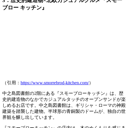
3．歴史的建造物×北欧カジュアルグルメ『スモー
ブロー キッチン』
（引用：
https://www.smorrebrod-kitchen.com/
）
中之島図書館の2階にある『
スモーブローキッチン
』は、
歴
史的建造物のなかでカジュアルタッチのオープンサンドが楽
しめるお店
です。中之島図書館は、ギリシャ・ローマの神殿
建築を踏襲した建物。半球形の青銅製のドームが、独自の世
界観を醸し出しています。
『スモーブローキッチン』の店内は、木のぬくもりを感じる