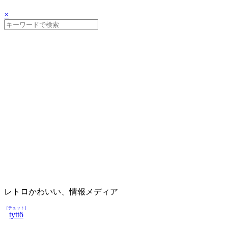
×
レトロかわいい、情報メディア
［テュット］
tyttö