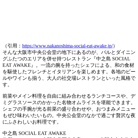
（引用：
https://www.nakanoshima-social-eat-awake.jp/
）
そんな大阪市中央公会堂の地下にあるのが、バルとダイニン
グふたつのエリアを併せ持つレストラン『中之島 SOCIAL
EAT AWAKE』。一流の腕を持ったシェフによる、和の食材
を駆使したフレンチとイタリアンを楽しめます。各地のビー
ルやワインも揃う、大人の社交場レストランといった風格で
す。
前菜やメイン料理を自由に組み合わせるランチコースや、
デ
ミグラスソースのかかった名物オムライス
を堪能できます。
シェフの手腕が光る前菜の盛り合わせや、おつまみメニュー
もぜひ味わいたいもの。中央公会堂のなかで過ごす贅沢な夜
にふさわしいお料理です。
中之島 SOCIAL EAT AWAKE