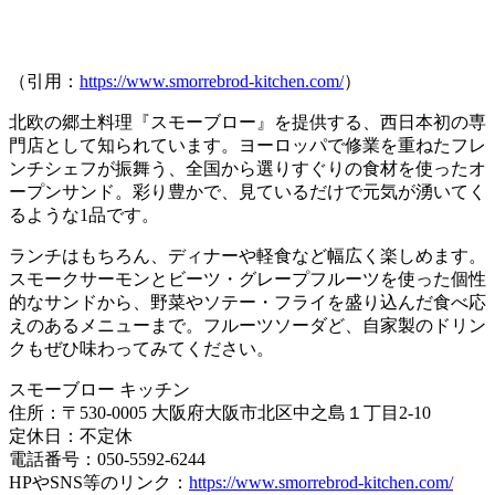
（引用：
https://www.smorrebrod-kitchen.com/
）
北欧の郷土料理『スモーブロー』
を提供する、西日本初の専
門店として知られています。ヨーロッパで修業を重ねたフレ
ンチシェフが振舞う、全国から選りすぐりの食材を使ったオ
ープンサンド。彩り豊かで、見ているだけで元気が湧いてく
るような1品です。
ランチはもちろん、ディナーや軽食など幅広く楽しめます。
スモークサーモンとビーツ・グレープフルーツを使った個性
的なサンドから、野菜やソテー・フライを盛り込んだ食べ応
えのあるメニューまで。フルーツソーダど、自家製のドリン
クもぜひ味わってみてください。
スモーブロー キッチン
住所：〒530-0005 大阪府大阪市北区中之島１丁目2-10
定休日：不定休
電話番号：050-5592-6244
HPやSNS等のリンク：
https://www.smorrebrod-kitchen.com/