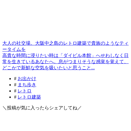
大人の社交場。大阪中之島のレトロ建築で貴族のようなティ
ータイムを
高貴な時間に浸りたい時は「ダイビル本館」へせわしなく日
常を生きているあなたへ。息がつまりそうな感覚を覚えて、
どこかで新鮮な空気を吸いたいと思うこと...
#
お出かけ
#
まち歩き
#
レトロ
#
レトロ建築
＼投稿が気に入ったらシェアしてね／