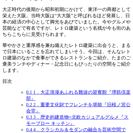
大正時代の後期から昭和初期にかけて、東洋一の商都として
栄えた大阪。当時大阪は“
大大阪
”と呼ばれるほど発展し、日
本の経済の中心として脚光をあびていました。今やグルメや
芸能などで有名ですが、
レトロ建築
という名残が今も街のあ
ちらこちらに見受けられます。
華やかさと重厚感を兼ね備えたレトロ建築に出会うと、まる
で日本にいることを忘れてしまいそう。今回は、そんな
レト
ロ建築のなかで食事ができるレストラン
をご紹介。たまのご
褒美ランチやディナー・記念日にもぴったりの空間をご紹介
します。
目次
0.1
1．大正浪漫あふれる難波の迎賓館『堺筋倶楽
部』
0.2
2．重要文化財でフレンチを堪能『旧桜ノ宮公
会堂』
0.3
3．歴史的建造物×北欧カジュアルグルメ『ス
モーブロー キッチン』
0.4
4．クラシカル＆モダンの融合を芸術空間で