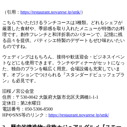
（引用：
https://restaurant.novarese.jp/smk/
）
こちらでいただける
ランチコースは3種類
。どれもシェフが
厳選した食材や、季節感を取り入れたメニューが特徴のお料
理です。
創作フレンチ
と
和洋折衷
の2パターンで、記憶に残
る品々を提供。パティシエ特製のデザートもぜひ味わいたい
ものですね。
ウェディングはもちろん、接待や歓送迎会・ビジネスイベン
トなどにも使用できます。ランチやディナーがセットになっ
た、独自のプランを幅広く用意。会場設備も充実していま
す。オプションでつけられる『
スタンダードビュッフェプラ
ン
』も必見です。
旧桜ノ宮公会堂
住所：〒530-0042 大阪府大阪市北区天満橋1-1-1
定休日：第2水曜日
電話番号：050-5306-8500
HPやSNS等のリンク：
https://restaurant.novarese.jp/smk/