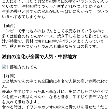
こんにゃく、ほたて貝などの海と山の幸がバランス良く入っ
ています。津軽味噌でつくった生姜だれをつけて食べると、
生姜の香りとおでんの旨みが口いっぱいに広がって、ついつ
い食べすぎてしまうかも。
【仙台】
コンビニで東北地方のおでんとして販売されているものは、
多くは仙台のおでんがベース。焼き干しを使った香ばしい出
汁が特徴で、具材は海と山の幸がバランスよく入っていま
す。秋刀魚をつかったつみれも仙台ならではの具です。
独自の進化が全国で人気・中部地方
【静岡】
ご当地おでんの中でも全国的に有名で人気の高い静岡のおで
ん。
醤油と牛すじでとった真っ黒な汁に、串にさしたアジやイワ
シを使った黒はんぺんや、なると巻き、牛すじや豚モツなど
を入れて煮込みます。
食べる時は、イワシやカツオの粉末と青のりを混ぜた「だし