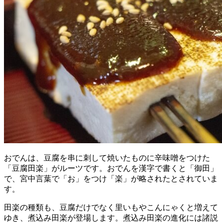
おでんは、豆腐を串に刺して焼いたものに辛味噌をつけた
「豆腐田楽」がルーツです。おでんを漢字で書くと「御田」
で、宮中言葉で「お」をつけ「楽」が略されたとされていま
す。
田楽の種類も、豆腐だけでなく里いもやこんにゃくと増えて
ゆき、煮込み田楽が登場します。煮込み田楽の進化には諸説