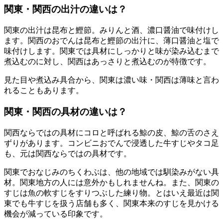
関東・関西の出汁の違いは？
関東の出汁は昆布と鰹節。みりんと酒、濃口醤油で味付けし
ます。関西のおでんは昆布と鰹節の出汁に、薄口醤油と塩で
味付けします。関東では具材にしっかりと味が染み込むまで
煮込むのに対し、関西はあっさりと煮込むのが特徴です。
見た目や煮込み具合から、関東は濃い味・関西は薄味と言わ
れることもあります。
関東・関西の具材の違いは？
関西ならではの具材にコロと呼ばれる鯨の皮、鯨の舌のさえ
ずりがあります。コンビニおでんで浸透した牛すじやタコ足
も、元は関西ならではの具材です。
関東でおなじみのちくわぶは、他の地域では馴染みがない具
材。関東地方の人には意外かもしれませんね。また、関東の
すじは魚の軟すじをすりつぶした練り物。とはいえ最近は関
東でも牛すじを扱う店舗も多く、関東本来のすじを見かける
機会が減っている印象です。