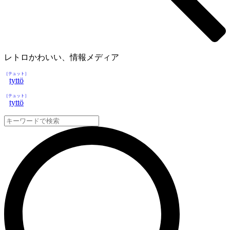
レトロかわいい、情報メディア
［テュット］
tyttö
［テュット］
tyttö