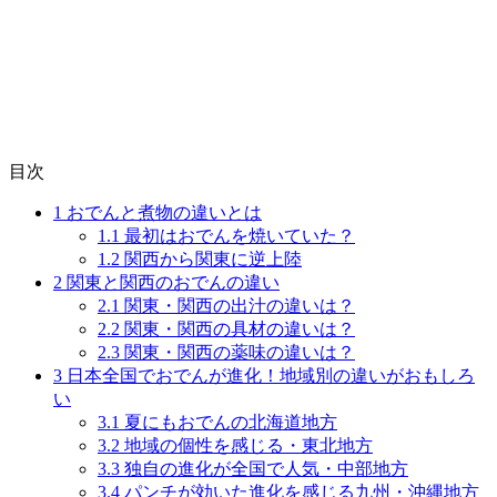
目次
1
おでんと煮物の違いとは
1.1
最初はおでんを焼いていた？
1.2
関西から関東に逆上陸
2
関東と関西のおでんの違い
2.1
関東・関西の出汁の違いは？
2.2
関東・関西の具材の違いは？
2.3
関東・関西の薬味の違いは？
3
日本全国でおでんが進化！地域別の違いがおもしろ
い
3.1
夏にもおでんの北海道地方
3.2
地域の個性を感じる・東北地方
3.3
独自の進化が全国で人気・中部地方
3.4
パンチが効いた進化を感じる九州・沖縄地方