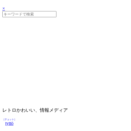
×
レトロかわいい、情報メディア
［テュット］
tyttö