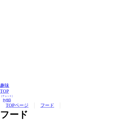
趣味
TOP
［テュット］
tyttö
TOPページ
フード
フード