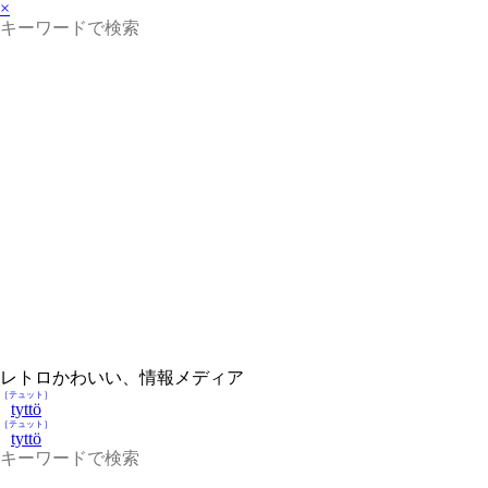
×
レトロかわいい、情報メディア
［テュット］
tyttö
［テュット］
tyttö