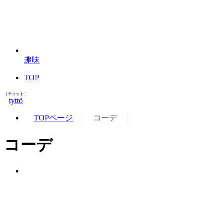
趣味
TOP
［テュット］
tyttö
TOPページ
コーデ
コーデ