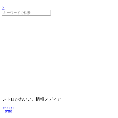
×
レトロかわいい、情報メディア
［テュット］
tyttö