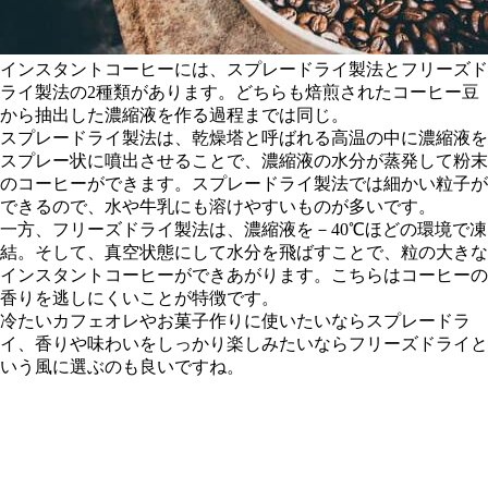
インスタントコーヒーには、スプレードライ製法とフリーズド
ライ製法の2種類があります。どちらも焙煎されたコーヒー豆
から抽出した濃縮液を作る過程までは同じ。
スプレードライ製法は、乾燥塔と呼ばれる高温の中に濃縮液を
スプレー状に噴出させることで、濃縮液の水分が蒸発して粉末
のコーヒーができます。スプレードライ製法では細かい粒子が
できるので、水や牛乳にも溶けやすいものが多いです。
一方、フリーズドライ製法は、濃縮液を－40℃ほどの環境で凍
結。そして、真空状態にして水分を飛ばすことで、粒の大きな
インスタントコーヒーができあがります。こちらはコーヒーの
香りを逃しにくいことが特徴です。
冷たいカフェオレやお菓子作りに使いたいならスプレードラ
イ、香りや味わいをしっかり楽しみたいならフリーズドライと
いう風に選ぶのも良いですね。