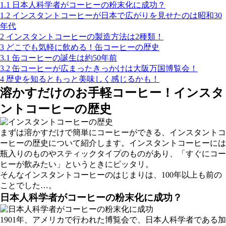
1.1
日本人科学者がコーヒーの粉末化に成功？
1.2
インスタントコーヒーが日本で広がりを見せたのは昭和30
年代
2
インスタントコーヒーの製造方法は2種類！
3
どこでも気軽に飲める！缶コーヒーの歴史
3.1
缶コーヒーの誕生は約50年前
3.2
缶コーヒーが広まったきっかけは大阪万国博覧会！
4
歴史を知るともっと美味しく感じるかも！
溶かすだけのお手軽コーヒー！インスタ
ントコーヒーの歴史
まずは溶かすだけで簡単にコーヒーができる、インスタントコ
ーヒーの歴史について紹介します。インスタントコーヒーには
瓶入りのものやスティックタイプのものがあり、「すぐにコー
ヒーが飲みたい」というときにピッタリ。
そんなインスタントコーヒーのはじまりは、100年以上も前の
ことでした…。
日本人科学者がコーヒーの粉末化に成功？
1901年、アメリカで行われた博覧会で、日本人科学者である加