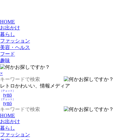
HOME
お出かけ
暮らし
ファッション
美容・ヘルス
フード
趣味
×
レトロかわいい、情報メディア
［テュット］
tyttö
［テュット］
tyttö
HOME
お出かけ
暮らし
ファッション