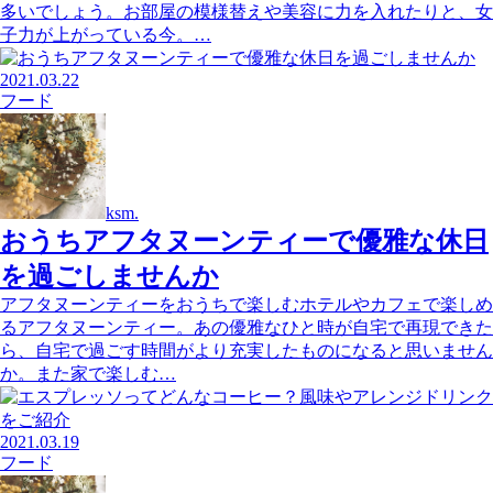
多いでしょう。お部屋の模様替えや美容に力を入れたりと、女
子力が上がっている今。…
2021.03.22
フード
ksm.
おうちアフタヌーンティーで優雅な休日
を過ごしませんか
アフタヌーンティーをおうちで楽しむホテルやカフェで楽しめ
るアフタヌーンティー。あの優雅なひと時が自宅で再現できた
ら、自宅で過ごす時間がより充実したものになると思いません
か。また家で楽しむ…
2021.03.19
フード