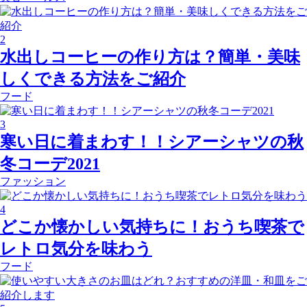
2
水出しコーヒーの作り方は？簡単・美味
しくできる方法をご紹介
フード
3
寒い日に着まわす！！シアーシャツの秋
冬コーデ2021
ファッション
4
どこか懐かしい気持ちに！おうち喫茶で
レトロ気分を味わう
フード