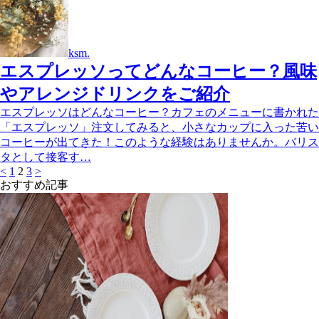
ksm.
エスプレッソってどんなコーヒー？風味
やアレンジドリンクをご紹介
エスプレッソはどんなコーヒー？カフェのメニューに書かれた
「エスプレッソ」注文してみると、小さなカップに入った苦い
コーヒーが出てきた！このような経験はありませんか。バリス
タとして接客す…
<
1
2
3
>
おすすめ記事