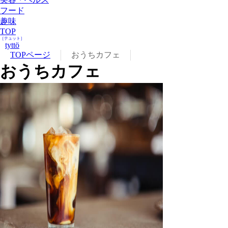
フード
趣味
TOP
［テュット］
tyttö
TOPページ
おうちカフェ
おうちカフェ